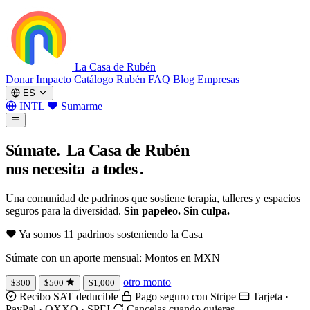
La Casa de Rubén
Donar
Impacto
Catálogo
Rubén
FAQ
Blog
Empresas
ES
INTL
Sumarme
Súmate.
La Casa de Rubén
nos necesita
a todes
.
Una comunidad de padrinos que sostiene terapia, talleres y espacios
seguros para la diversidad.
Sin papeleo. Sin culpa.
Ya somos
11
padrinos sosteniendo la Casa
Súmate con un aporte mensual:
Montos en MXN
otro monto
$300
$500
$1,000
Recibo SAT deducible
Pago seguro con Stripe
Tarjeta ·
PayPal · OXXO · SPEI
Cancelas cuando quieras